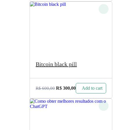
Bitcoin black pill
Add to cart
R$
300,00
R$
600,00